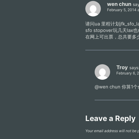
wen chun
say
February 5, 2014 
请问ua 里程计划jfk_sfo_lax
sfo stopover玩几天lax
在网上可出票，总共要多少m里
Troy
says
February 6, 
@wen chun 你算1个
Leave a Reply
Your email address will not be 