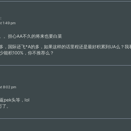
:
at 1:49 pm
过。。担心AA不久的将来也要白菜
多，国际还飞*A的多，如果这样的话里程还是最好积累到UA么？我看A
少能积100%，你不推荐么？
at 8:02 pm
pek头等，lol
万了。