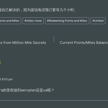
能自己解决的，因为据说电话预订要等几个小时。
ints and Miles
#
miles-more
#
Redeeming Points and Miles
#
United
s from Million Mile Secrets
Current Points/Miles Balan
s
at 8:05 pm
a的里程放到aeroplan还是ua呢？