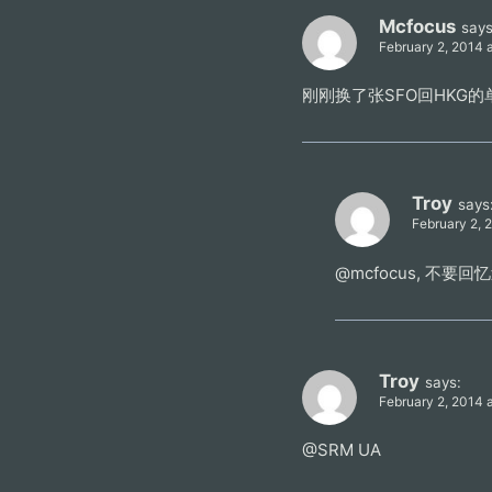
Mcfocus
says
February 2, 2014 
刚刚换了张SFO回HKG的
Troy
says
February 2, 
@mcfocus, 不
Troy
says:
February 2, 2014 
@SRM UA