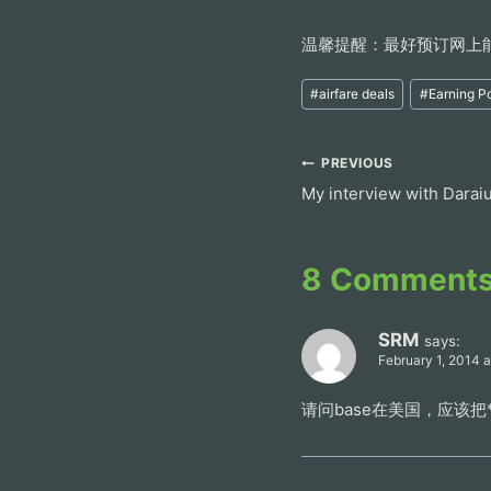
温馨提醒：最好预订网上
Post
#
airfare deals
#
Earning Po
Tags:
Post
PREVIOUS
My interview with Daraiu
navigation
8 Comment
SRM
says:
February 1, 2014 
请问base在美国，应该把*