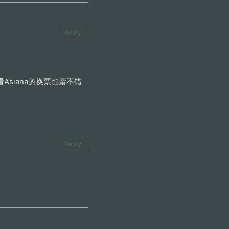
Reply
siana的换票也蛮不错
Reply