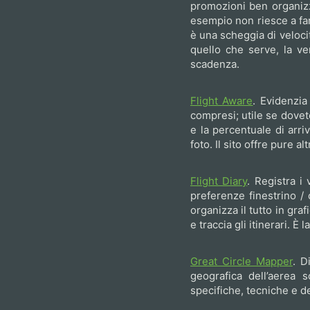
promozioni ben organizz
esempio non riesce a far
è una scheggia di veloci
quello che serve, la v
scadenza.
Flight Aware
. Evidenzia
compresi; utile se dovet
e la percentuale di arriv
foto. Il sito offre pure 
Flight Diary
. Registra i 
preferenze finestrino / c
organizza il tutto in graf
e traccia gli itinerari. È 
Great Circle Mapper
. D
geografica dell’aerea 
specifiche, tecniche e de