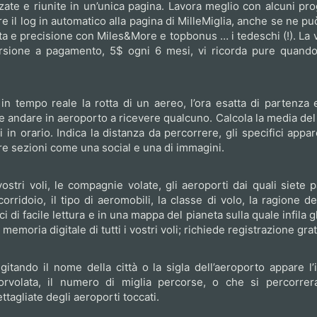
ate e riunite in un’unica pagina. Lavora meglio con alcuni pro
e il log in automatico alla pagina di MilleMiglia, anche se ne pu
ta e precisione con Miles&More e topbonus … i tedeschi (!). La v
ersione a pagamento, 5$ ogni 6 mesi, vi ricorda pure quando 
 in tempo reale la rotta di un aereo, l’ora esatta di partenza e 
e andare in aeroporto a ricevere qualcuno. Calcola la media del 
i in orario. Indica la distanza da percorrere, gli specifici app
altre sezioni come una social e una di immagini.
vostri voli, le compagnie volate, gli aeroporti dai quali siete p
orridoio, il tipo di aeromobili, la classe di volo, la ragione de
ici di facile lettura e in una mappa del pianeta sulla quale infila gl
la memoria digitale di tutti i vostri voli; richiede registrazione grat
igitando il nome della città o la sigla dell’aeroporto appare l’
sorvolata, il numero di miglia percorse, o che si percorrer
ttagliate degli aeroporti toccati.