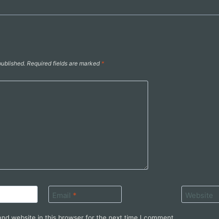
published.
Required fields are marked
*
Email
*
Website
nd website in this browser for the next time I comment.