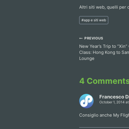
Altri siti web, quelli per
Post
#
app e siti web
Tags:
Post
PREVIOUS
New Year’s Trip to “Xin” 
navigation
Class: Hong Kong to San
Lounge
4 Comment
Francesco D
October 1, 2014 a
Consiglio anche My Flig