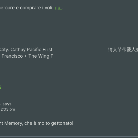
 cercare e comprare i voli,
qui
.
City: Cathay Pacific First
情人节带爱人
 Francisco + The Wing F
s
.
says:
t 2:03 pm
ht Memory, che è molto gettonato!