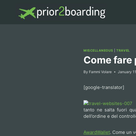
Skip
to
content
MISCELLANEOUS
|
TRAVEL
Come fare p
By
Fammi Volare
January 11
[google-translator]
tanto ne salta fuori qu
dell’ordine e del control
AwardWallet
. Come un ve