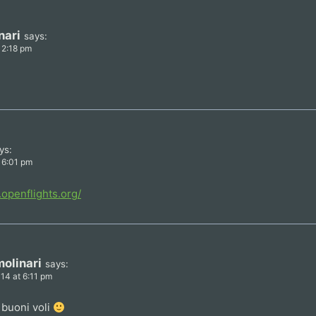
nari
says:
 2:18 pm
ys:
t 6:01 pm
.openflights.org/
olinari
says:
014 at 6:11 pm
 buoni voli