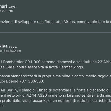
nari
says:
t 2:21 pm
nzione di sviluppare una flotta tutta Airbus, come vuole fare la
Riva
says:
2015 at 8:30 pm
 i Bombardier CRJ-900 saranno dismessi e sostituiti da 23 Airbu
a. Sarà inoltre assorbita la flotta Germanwings.
thansa standardizzerà la propria mainline a corto-medio raggio
 suoi Boeing 737-300/500.
r Berlin, il piano di Etihad di potenziare la flotta a discapito di A
è il network di AZ 14 A320 in meno si faranno sentire, la dismi
preferibile, vista l’assenza di un numero di rotte tali da richie
le.