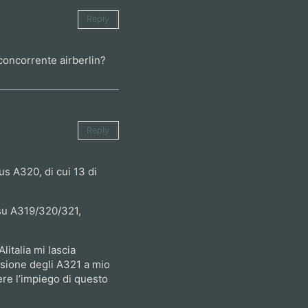
Reply
 concorrente airberlin?
Reply
s A320, di cui 13 di
 su A319/320/321,
litalia mi lascia
ssione degli A321 a mio
dere l’impiego di questo