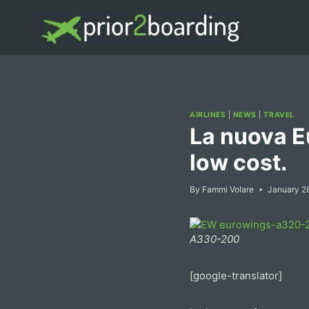
Skip
to
content
AIRLINES
|
NEWS
|
TRAVEL
La nuova E
low cost.
By
Fammi Volare
January 2
A330-200
[google-translator]