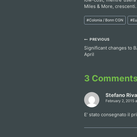
Miles & More, crescenti.
Post
#
Colonia / Bonn CGN
#
Eu
Tags:
Post
PREVIOUS
Significant changes to 
navigation
April
3 Comment
Stefano Riv
February 2, 2015 
E’ stato consegnato il p