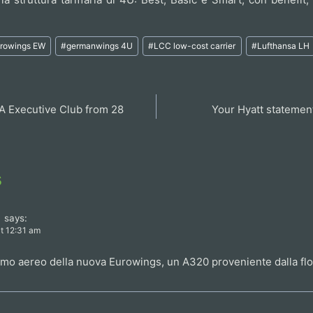
rowings EW
#
germanwings 4U
#
LCC low-cost carrier
#
Lufthansa LH
BA Executive Club from 28
Your Hyatt statement
s
a
says:
at 12:31 am
rimo aereo della nuova Eurowings, un A320 proveniente dalla flo