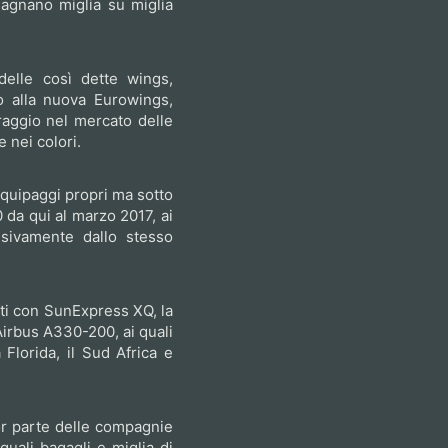
agnano miglia su miglia
delle così dette wings,
o alla nuova Eurowings,
raggio nel mercato delle
nei colori.
equipaggi propri ma sotto
 da qui al marzo 2017, ai
usivamente dallo stesso
nti con SunExpress XQ, la
 Airbus A330-200, ai quali
Florida, il Sud Africa e
ior parte delle compagnie
quali bagagli e miglia di