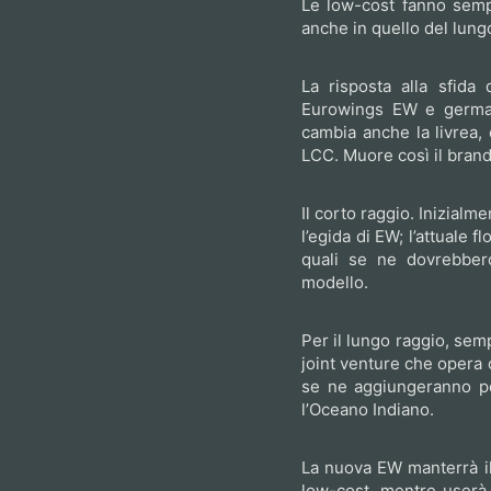
Le low-cost fanno semp
anche in quello del lung
La risposta alla sfida
Eurowings EW e germanw
cambia anche la livrea,
LCC. Muore così il bran
Il corto raggio. Inizial
l’egida di EW; l’attuale
quali se ne dovrebbero
modello.
Per il lungo raggio, sem
joint venture che opera c
se ne aggiungeranno poi
l’Oceano Indiano.
La nuova EW manterrà il 
low-cost, mentre userà l