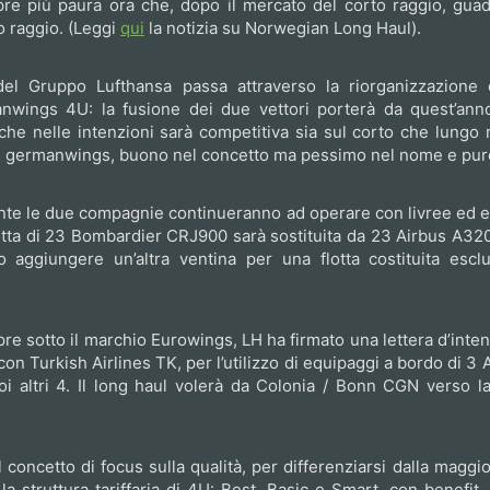
re più paura ora che, dopo il mercato del corto raggio, guad
o raggio. (Leggi
qui
la notizia su Norwegian Long Haul).
 del Gruppo Lufthansa passa attraverso la riorganizzazione 
ings 4U: la fusione dei due vettori porterà da quest’ann
 che nelle intenzioni sarà competitiva sia sul corto che lungo 
d germanwings, buono nel concetto ma pessimo nel nome e pure 
mente le due compagnie continueranno ad operare con livree ed 
 flotta di 23 Bombardier CRJ900 sarà sostituita da 23 Airbus A320
 aggiungere un’altra ventina per una flotta costituita escl
pre sotto il marchio Eurowings, LH ha firmato una lettera d’inte
on Turkish Airlines TK, per l’utilizzo di equipaggi a bordo di 3
 altri 4. Il long haul volerà da Colonia / Bonn CGN verso la 
concetto di focus sulla qualità, per differenziarsi dalla magg
a struttura tariffaria di 4U: Best, Basic e Smart, con benefit, 