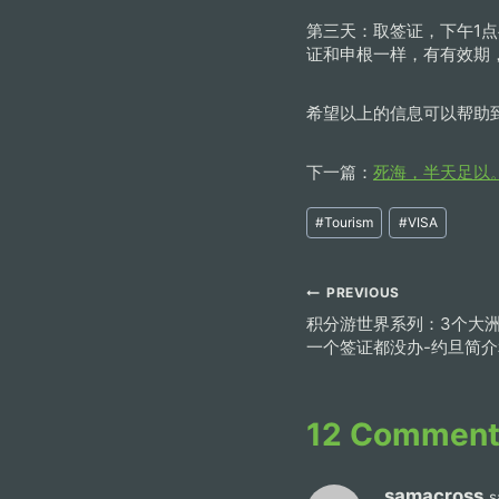
第三天：取签证，下午1
证和申根一样，有有效期
希望以上的信息可以帮助
下一篇：
死海，半天足以
Post
#
Tourism
#
VISA
Tags:
Post
PREVIOUS
积分游世界系列：3个大洲
navigation
一个签证都没办-约旦简
12 Comment
samacross
s