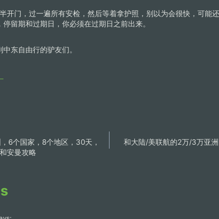
点半开门，过一遍所有安检，然后等着拿护照，别以为会很快，可能
，停留期和过期日，你必须在过期日之前出来。
到中东自由行的驴友们。
。
，6个国家，8个地区，30天，
和大陆/美联航的2万/3万亚
介和安曼攻略
s
ays: