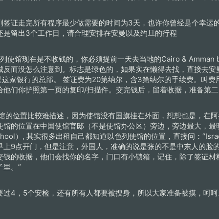
列签证走完所有程序最少做需要的时间为3天，也许你曾经是个幸运
还是留出3个工作日，请合理安排在安曼以及约旦的行程
列使馆现在是不收钱的，你必须提前一天去当地的Cairo & Amman 
反而没怎么注意到。标志是绿色的，如果实在懒得去找，直接去安曼的
 旁边就是这家银行的总部。 签证费为20第纳尔，含3第纳尔的手续费。
给他们你护照第一页的复印/扫描件。交完钱后，留着收据，准备第
使馆的位置比较难描述，因为使馆没有国旗挂在外面，想想也是，在
使馆的位置在中国使馆官邸（不是使馆办公区）旁边，旁边最大，最
gh School）, 其实很多出租自己都知道以色列使馆的位置，直接问：“Israe
早上9点开门，但是注意，外国人，准确的说是张的不是中东人的脸
交钱的收据，他们会找你的名字，门口有小锁箱，记住，除了签证材
里。”
要过4，5个安检，还有所有人都要被搜身，所以大家准备被摸，呵呵