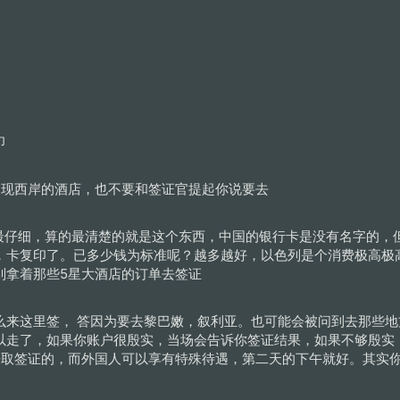
印
出现西岸的酒店，也不要和签证官提起你说要去
的最仔细，算的最清楚的就是这个东西，中国的银行卡是没有名字的，
，卡复印了。已多少钱为标准呢？越多越好，以色列是个消费极高极
别拿着那些5星大酒店的订单去签证
么来这里签， 答因为要去黎巴嫩，叙利亚。也可能会被问到去那些
以走了，如果你账户很殷实，当场会告诉你签证结果，如果不够殷实
来取签证的，而外国人可以享有特殊待遇，第二天的下午就好。其实