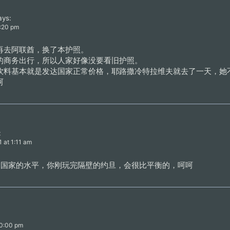
ays:
9:20 pm
再去阿联酋，换了本护照。
的商务出行，所以人家好像没要看旧护照。
饮料基本就是发达国家正常价格，耶路撒冷特拉维夫就去了一天，她
呵
:
1 at 1:11 am
 是发达国家的水平，你刚玩完隔壁的约旦，会很比平衡的，呵呵
10:00 pm