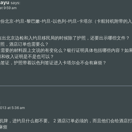
iayu
says:
at 9:59 am
份北京-约旦-黎巴嫩-约旦-以色列-约旦-卡塔尔（卡航转机附带的
，在出北京边检和入约旦移民局的时候除了护照，还要出示哪些文件？
护照，酒店订单也需要么？
在需要的材料跟上文说的有变化么？银行证明具体包括哪些内容？如
职和收入证明是不是也可以？
纸签证，护照带着以色列签证进入卡塔尔会不会有麻烦？
:
2013 at 5:36 am
 出边检登机牌，进约旦什么都不要。 2 酒店订单必须的，而且他们会给酒店
麻烦