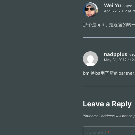
Wei Yu
says:
April 22, 2012 at 
那个是apd，走近途的转
nadpplus
say
May 31, 2012 at 2
bmi换ba用了新的partn
Leave a Reply
Your email address will not be 
Comment
*