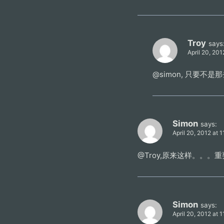
Troy
says
April 20, 201
@simon, 只要
Simon
says:
April 20, 2012 at 
@Troy,原来这样。。
Simon
says:
April 20, 2012 at 