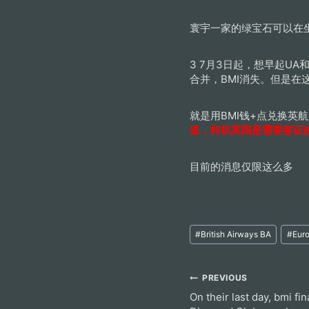
寰宇一家的绿宝石可以在
3 7月3日起，想早起U
合并，BMI消失。但是在
就是用BMI钱+点兑换英
道，转机英国是需要签证
目前的消息仅限这么多
Post
#
British Airways BA
#
Eur
Tags:
Post
PREVIOUS
On their last day, bmi fi
navigation