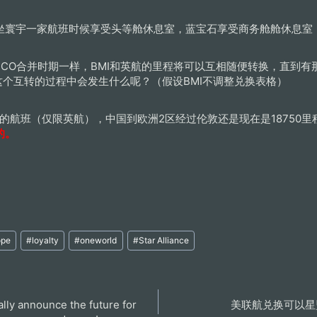
坐寰宇一家航班时候享受头等舱休息室，蓝宝石享受商务舱舱休息室
A和CO合并时期一样，BMI和英航的里程将可以互相随便转换，直到
这个互转的过程中会发生什么呢？（假设BMI不调整兑换表格）
航的航班（仅限英航），中国到欧洲2区经过伦敦还是现在是18750里
的。
ope
#
loyalty
#
oneworld
#
Star Alliance
nally announce the future for
美联航兑换可以星