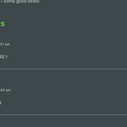
– some good news!
ts
7:01 am
证吗？
7:40 am
@