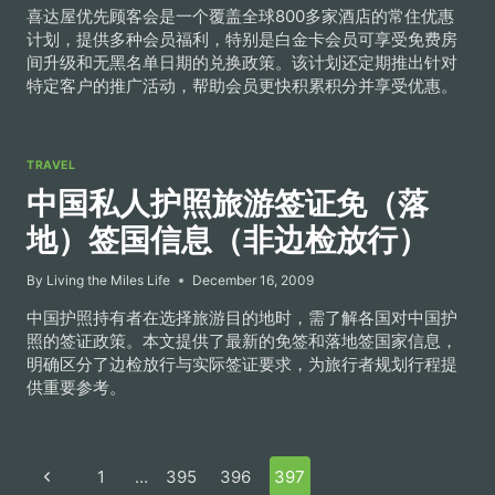
喜达屋优先顾客会是一个覆盖全球800多家酒店的常住优惠
计划，提供多种会员福利，特别是白金卡会员可享受免费房
间升级和无黑名单日期的兑换政策。该计划还定期推出针对
特定客户的推广活动，帮助会员更快积累积分并享受优惠。
TRAVEL
中国私人护照旅游签证免（落
地）签国信息（非边检放行）
By
Living the Miles Life
December 16, 2009
中国护照持有者在选择旅游目的地时，需了解各国对中国护
照的签证政策。本文提供了最新的免签和落地签国家信息，
明确区分了边检放行与实际签证要求，为旅行者规划行程提
供重要参考。
Page
Previous
1
…
395
396
397